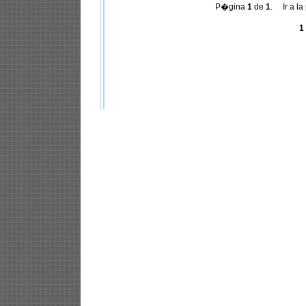
P�gina
1
de
1
. Ir a la
1