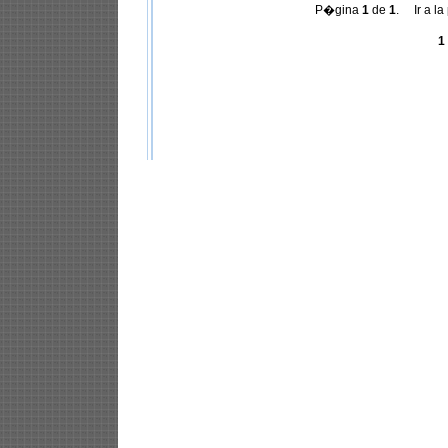
P�gina
1
de
1
. Ir a la
1