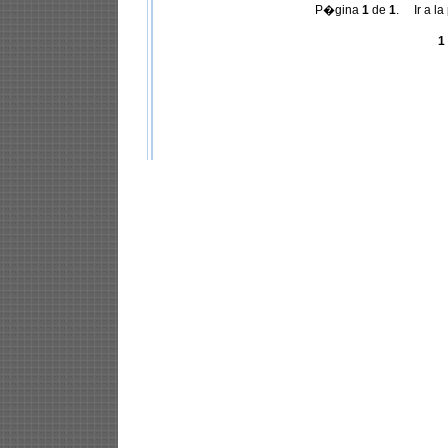
P�gina
1
de
1
. Ir a la
1