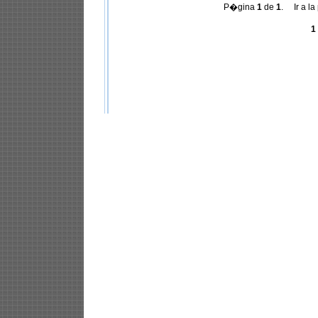
P�gina
1
de
1
. Ir a la
1