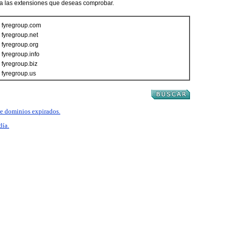
ca las extensiones que deseas comprobar.
fyregroup.com
fyregroup.net
fyregroup.org
fyregroup.info
fyregroup.biz
fyregroup.us
 de dominios expirados.
día.