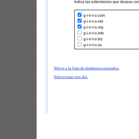
Indica las extensiones que deseas co
g-i-n-t-o.com
g-i-n-t-o.net
g-i-n-t-o.org
g-i-n-t-o.info
g-i-n-t-o.biz
g-i-n-t-o.us
Volver a la lista de dominios expirados.
Seleccionar otro día.