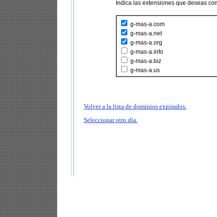
Indica las extensiones que deseas co
g-mas-a.com
g-mas-a.net
g-mas-a.org
g-mas-a.info
g-mas-a.biz
g-mas-a.us
Volver a la lista de dominios expirados.
Seleccionar otro día.