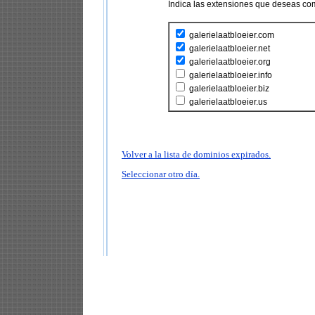
Indica las extensiones que deseas co
galerielaatbloeier.com
galerielaatbloeier.net
galerielaatbloeier.org
galerielaatbloeier.info
galerielaatbloeier.biz
galerielaatbloeier.us
Volver a la lista de dominios expirados.
Seleccionar otro día.