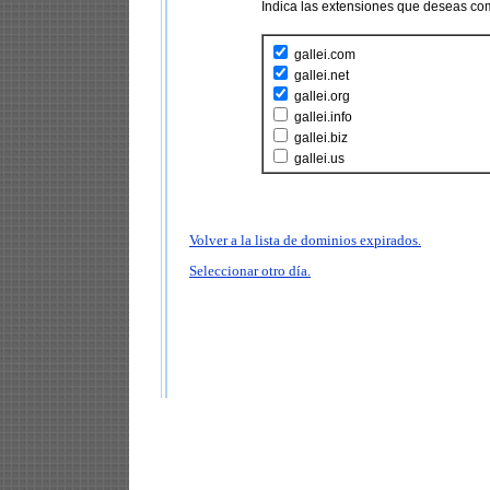
Indica las extensiones que deseas co
gallei.com
gallei.net
gallei.org
gallei.info
gallei.biz
gallei.us
Volver a la lista de dominios expirados.
Seleccionar otro día.