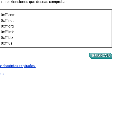
ca las extensiones que deseas comprobar.
0xfff.com
0xfff.net
0xfff.org
0xfff.info
0xfff.biz
0xfff.us
 de dominios expirados.
día.