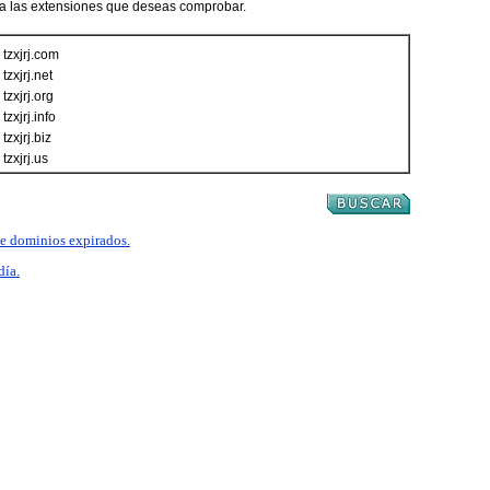
ca las extensiones que deseas comprobar.
tzxjrj.com
tzxjrj.net
tzxjrj.org
tzxjrj.info
tzxjrj.biz
tzxjrj.us
 de dominios expirados.
día.