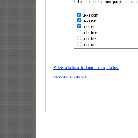
Indica las extensiones que deseas co
u-i-s.com
u-i-s.net
u-i-s.org
u-i-s.info
u-i-s.biz
u-i-s.us
Volver a la lista de dominios expirados.
Seleccionar otro día.