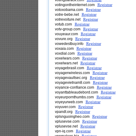
votingbarack.com
Registrar
votingontheinternet.com
Registrar
votoxobama.com
Registrar
votre-bebe.net
Registrar
votrevoiture.net
Registrar
votub.com
Registrar
votv-group.com
Registrar
vouyeaur.com
Registrar
vovure.org
Registrar
vowedestbuy.info
Registrar
voxaia.com
Registrar
voxdial.com
Registrar
voxelwars.com
Registrar
voxelwars.net
Registrar
voyagebrasil.com
Registrar
voyagerwireless.com
Registrar
voyagevaultsec.org
Registrar
voyagevietnam8.com
Registrar
voyance-confiance.com
Registrar
voyanttableaudebord.com
Registrar
voyeurpornthumbs.com
Registrar
voyeyurweb.com
Registrar
voyuver.com
Registrar
vpandt.org
Registrar
vplsnguoingheo.com
Registrar
vplusevse.com
Registrar
vplusevse.net
Registrar
vpn-iq.com
Registrar