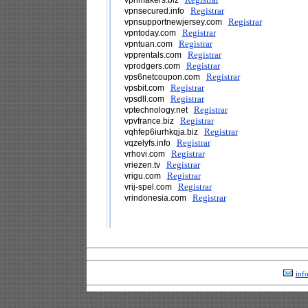
vpnmakers.biz
Registrar
vpnsecured.info
Registrar
vpnsupportnewjersey.com
Registrar
vpntoday.com
Registrar
vpntuan.com
Registrar
vpprentals.com
Registrar
vprodgers.com
Registrar
vps6netcoupon.com
Registrar
vpsbit.com
Registrar
vpsdll.com
Registrar
vptechnology.net
Registrar
vpvfrance.biz
Registrar
vqhfep6iurhkqja.biz
Registrar
vqzelyfs.info
Registrar
vrhovi.com
Registrar
vriezen.tv
Registrar
vrigu.com
Registrar
vrij-spel.com
Registrar
vrindonesia.com
inf