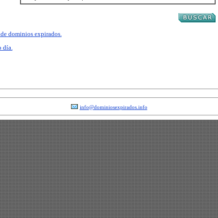
a de dominios expirados.
 día.
info@dominiosexpirados.info