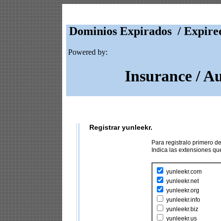
Dominios Expirados / Expire
Powered by:
Insurance / A
Registrar yunleekr.
Para registralo primero 
Indica las extensiones q
yunleekr.com
yunleekr.net
yunleekr.org
yunleekr.info
yunleekr.biz
yunleekr.us