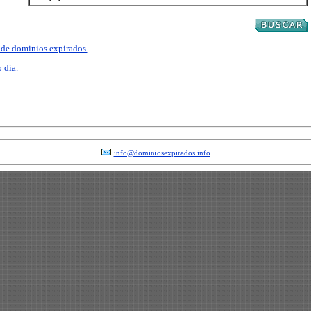
a de dominios expirados.
 día.
info@dominiosexpirados.info