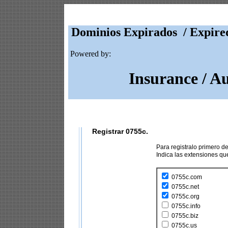
Dominios Expirados / Expire
Powered by:
Insurance / A
Registrar 0755c.
Para registralo primero 
Indica las extensiones q
0755c.com
0755c.net
0755c.org
0755c.info
0755c.biz
0755c.us