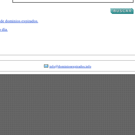
a de dominios expirados.
 día.
info@dominiosexpirados.info