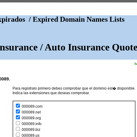
pirados / Expired Domain Names Lists
Insurance / Auto Insurance Quote
Se
0089.
Para registralo primero debes comprobar que el dominio est� disponible.
Indica las extensiones que deseas comprobar.
000089.com
000089.net
000089.org
000089.info
000089.biz
000089.us