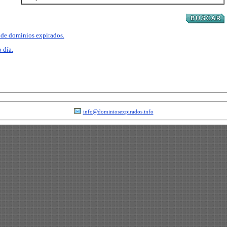
a de dominios expirados.
 día.
info@dominiosexpirados.info