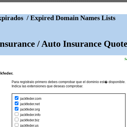
pirados / Expired Domain Names Lists
Insurance / Auto Insurance Quote
Se
ckfeder.
Para registralo primero debes comprobar que el dominio est� disponible.
Indica las extensiones que deseas comprobar.
jackfeder.com
jackfeder.net
jackfeder.org
jackfeder.info
jackfeder.biz
jackfeder.us