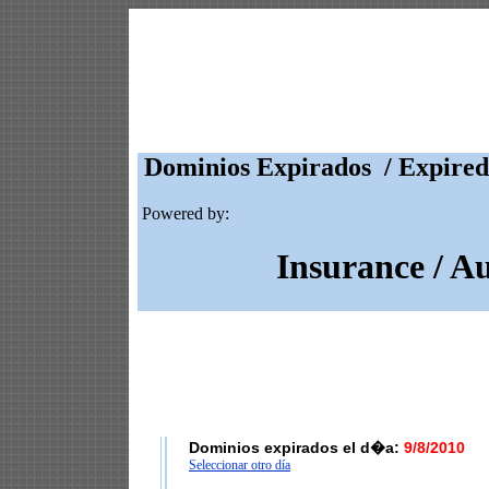
Dominios Expirados / Expired
Powered by:
Insurance / A
Dominios expirados el d�a:
9/8/2010
Seleccionar otro día