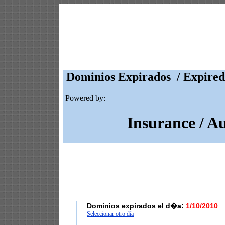
Dominios Expirados / Expired
Powered by:
Insurance / A
Dominios expirados el d�a:
1/10/2010
Seleccionar otro día