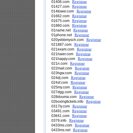
Registrar
01406.com
Registrar
01427.com
Registrar
014tower.com
Registrar
01662.com
Registrar
01675.com
Registrar
01860.com
Registrar
01name.net
Registrar
01phone.net
Registrar
020yebbmysch.com
Registrar
021887.com
Registrar
021exam.com
Registrar
021haier.com
Registrar
021happy.com
Registrar
021n.com
Registrar
022mail.com
Registrar
023hgw.com
Registrar
024dj.com
Registrar
024sf.com
Registrar
025my.com
Registrar
027dgg.com
Registrar
028douma.com
Registrar
02boxingtickets.info
Registrar
0317ly.com
Registrar
03491.com
Registrar
03641.com
Registrar
0379.info
Registrar
0433ms.com
Registrar
0433ms.net