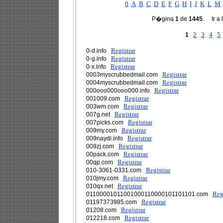
0
A
B
C
D
E
F
G
H
I
J
K
L
M
P�gina
1
de
1445
. Ir a 
2
3
4
5
1
Registrar
0-d.info
Registrar
0-g.info
Registrar
0-x.info
Registrar
0003myscrubbedmail.com
Registrar
0004myscrubbedmail.com
Registrar
000ooo000ooo000.info
Registrar
001009.com
Registrar
003wm.com
Registrar
007g.net
Registrar
007picks.com
Registrar
009my.com
Registrar
009naydi.info
Registrar
009zj.com
Registrar
00pack.com
Registrar
00qp.com
Registrar
010-3061-0331.com
Registrar
010jmy.com
Registrar
010qx.net
Reg
01100001011001000110000101101101.com
Registrar
01197373985.com
Registrar
01208.com
Registrar
012218.com