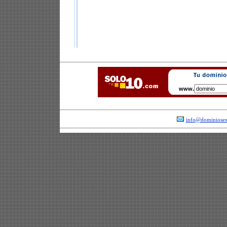
www.
info@dominiosex