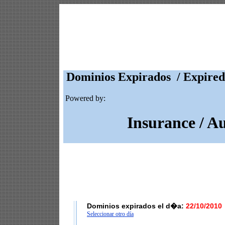
Dominios Expirados / Expired
Powered by:
Insurance / A
Dominios expirados el d�a:
22/10/2010
Seleccionar otro día