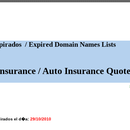
irados / Expired Domain Names Lists
Insurance / Auto Insurance Quote
irados el d�a:
29/10/2010