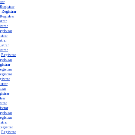
rar
Registrar
Registrar
m
Registrar
strar
strar
egistrar
strar
strar
istrar
strar
Registrar
m
egistrar
gistrar
egistrar
egistrar
gistrar
strar
trar
istrar
trar
strar
strar
egistrar
egistrar
strar
egistrar
Registrar
m