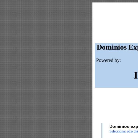
Dominios Exp
Powered by:
Dominios exp
Seleccionar otro día