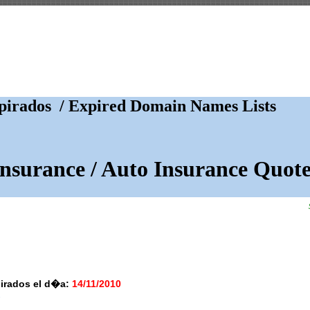
irados / Expired Domain Names Lists
Insurance / Auto Insurance Quote
irados el d�a:
14/11/2010