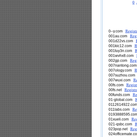
0
Regist
0--y.com
Regi
001au.com
001d22vs.com
R
001kic12.com
R
001tuy3n.com
001wvhx8.com
Regi
002gp.com
007nantong.c
R
007ology.com
007suzhou.co
Re
007wuxi.com
Regist
00fs.com
Registr
00fs.net
Re
00funds.com
R
01-global.com
0112614922.c
Re
011labs.com
0193888595.c
Reg
01xueli.com
R
021-qsbc.com
Regi
023pop.net
024officemate.