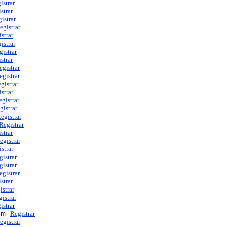
istrar
strar
istrar
egistrar
strar
istrar
gistrar
strar
egistrar
egistrar
gistrar
strar
gistrar
gistrar
egistrar
Registrar
strar
egistrar
strar
gistrar
gistrar
egistrar
strar
istrar
istrar
istrar
Registrar
com
egistrar