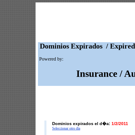
Dominios Expirados / Expired
Powered by:
Insurance / A
Dominios expirados el d�a:
1/2/2011
Seleccionar otro día