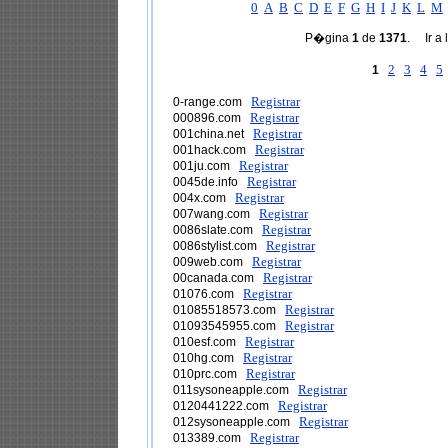
0
A
B
C
D
E
F
G
H
I
J
K
L
M
P�gina
1
de
1371
. Ir a 
2
3
4
5
1
Registrar
0-range.com
Registrar
000896.com
Registrar
001china.net
Registrar
001hack.com
Registrar
001ju.com
Registrar
0045de.info
Registrar
004x.com
Registrar
007wang.com
Registrar
0086slate.com
Registrar
0086stylist.com
Registrar
009web.com
Registrar
00canada.com
Registrar
01076.com
Registrar
01085518573.com
Registrar
01093545955.com
Registrar
010esf.com
Registrar
010hg.com
Registrar
010prc.com
Registrar
011sysoneapple.com
Registrar
0120441222.com
Registrar
012sysoneapple.com
Registrar
013389.com