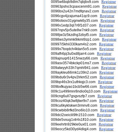
Registrar
0095w6bqb9dlm7qbjbv9.com
Registrar
00963psho3cpaxcenm91.com
Registrar
0096bx2u42n7mdfqnav2.com
Registrar
0096cgv4jzajuma41qc9.com
Registrar
0096otxov31ygnwk6y35.com
Registrar
0096v1edp3ql7r6f1d37.com
Registrar
0097npv5jv5ute8w7nk9.com
Registrar
0098jw3z5kzdhg3zbyt5.com
Registrar
0098ws3ymmk9ikml9zp1.com
Registrar
00997i5khii330kam4s2.com
Registrar
0099x7toqdch4ktan5o5.com
Registrar
009afh6pj3u0xd8jarr4.com
Registrar
009ajnuqr61415nwzy66.com
Registrar
009asv3574bkckp01ms7.com
Registrar
009atwyyh33h7qmhl941.com
Registrar
009aykleu66rnk1z39n2.com
Registrar
009bdu6r3v4pv2lrkm52.com
Registrar
009bp46s3rx1uthkqjc3.com
Registrar
009bxfkujyao1bcb5w66.com
Registrar
009c1u499mnr8ndio0q10.com
Registrar
009cng6ull7gsgvszfp7.com
Registrar
009coz40qk3w8jtwr9v7.com
Registrar
009cu6kyklskwn3rmnv8.com
Registrar
009cwbib8rfkd3no6lo10.com
Registrar
009dcl2oeicili9fn1510.com
Registrar
009de5vxug1vtr4s1fl10.com
Registrar
009eehrtn929kle0ux01.com
Registrar
009eocz5kd30yd4dlqj4.com