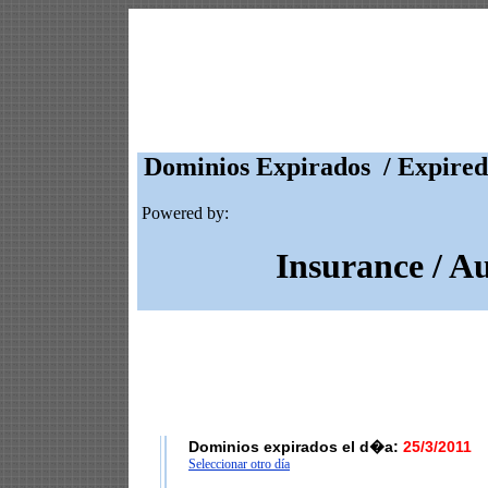
Dominios Expirados / Expired
Powered by:
Insurance / A
Dominios expirados el d�a:
25/3/2011
Seleccionar otro día