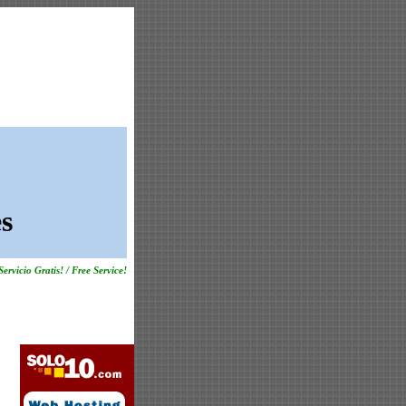
s
Servicio Gratis! / Free Service!