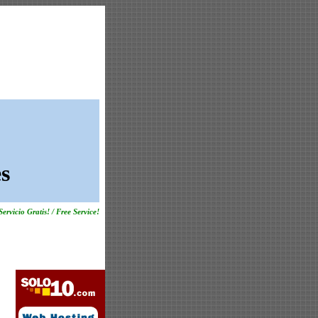
s
Servicio Gratis! / Free Service!