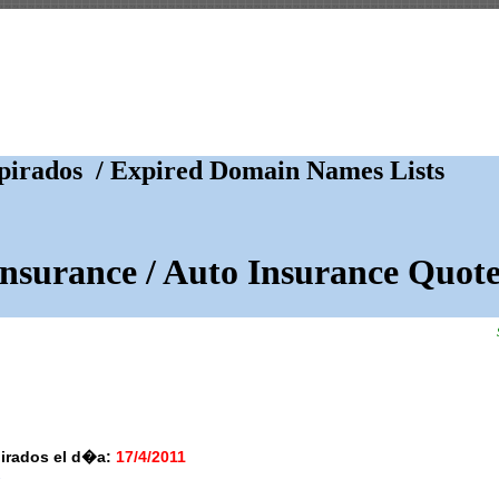
irados / Expired Domain Names Lists
Insurance / Auto Insurance Quote
irados el d�a:
17/4/2011