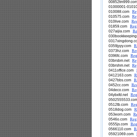
00852tm999.c
01000001-0101
Re
010088.com
Re
010575.com
Reg
010live.com
Regi
01859.com
Re
027aijia.com
030bookkeepin
0317xingdong.
R
0359jyyy.com
Reg
0373hz.com
Reg
0396fc.com
Re
03brsbm.net
Re
03brshm.net
0411office.com
R
0412163.com
R
0427bbs.com
Reg
0452cc.com
Reg
04deco.com
Reg
04ybxfd.net
0502555533.c
Reg
0512tb.com
R
0518dog.com
Re
053eorn.com
Regi
0546o.com
Reg
0555js.com
R
0566110.com
05921069.com