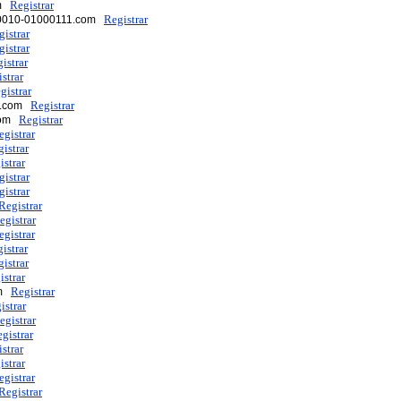
Registrar
om
Registrar
0010-01000111.com
gistrar
gistrar
istrar
strar
gistrar
Registrar
g.com
Registrar
com
egistrar
istrar
istrar
gistrar
gistrar
Registrar
egistrar
egistrar
istrar
istrar
istrar
Registrar
om
istrar
egistrar
gistrar
strar
istrar
egistrar
Registrar