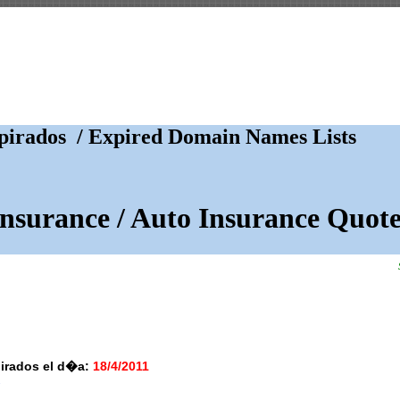
irados / Expired Domain Names Lists
Insurance / Auto Insurance Quote
irados el d�a:
18/4/2011