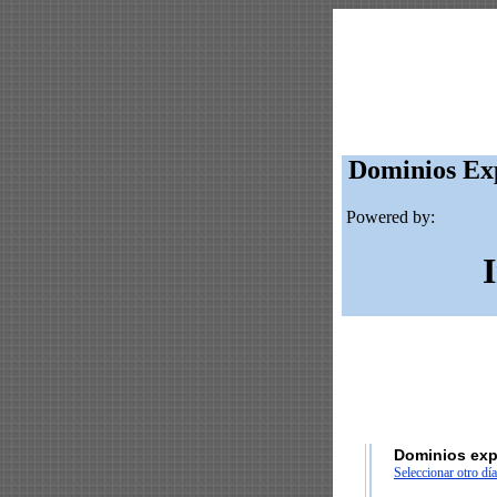
Dominios Exp
Powered by:
Dominios exp
Seleccionar otro día