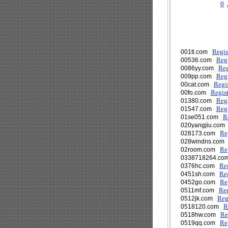
0
Regis
001tl.com
Regi
00536.com
Reg
0086yy.com
Regi
009pp.com
Regis
00cat.com
Regist
00fo.com
Regi
01380.com
Regi
01547.com
R
01se051.com
020yangjiu.co
Re
028173.com
028windns.co
Re
02room.com
0338718264.c
Reg
0376hc.com
Reg
0451sh.com
Re
0452go.com
Reg
0511mf.com
Reg
0512jk.com
R
0518120.com
Re
0518hw.com
Re
0519qq.com