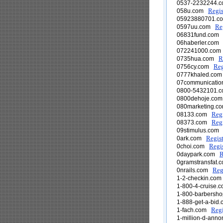
0537-2232244
Regis
058u.com
05923880701.
Re
0597uu.com
06831fund.co
06haberler.co
072241000.co
R
0735hua.com
Reg
0756cy.com
0777khaled.co
07communicati
0800-5432101
0800dehoje.c
080marketing.
Regi
08133.com
Regi
08373.com
09stimulus.co
Regist
0ark.com
Regis
0choi.com
R
0daypark.com
0gramstransfat
Reg
0nrails.com
1-2-checkin.co
1-800-4-cruise
1-800-barbers
1-888-get-a-bi
Regi
1-fach.com
1-million-d-an