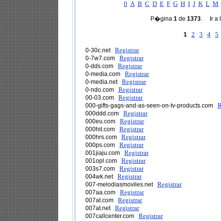
0
A
B
C
D
E
F
G
H
I
J
K
L
M
P�gina
1
de
1373
. Ir a 
2
3
4
5
1
Registrar
0-30c.net
Registrar
0-7w7.com
Registrar
0-dds.com
Registrar
0-media.com
Registrar
0-media.net
Registrar
0-ndo.com
Registrar
00-03.com
R
000-gifts-gags-and-as-seen-on-tv-products.com
Registrar
000ddd.com
Registrar
000eu.com
Registrar
000hit.com
Registrar
000hrs.com
Registrar
000ps.com
Registrar
001jiaju.com
Registrar
001opl.com
Registrar
003s7.com
Registrar
004wk.net
Registrar
007-melodiasmoviles.net
Registrar
007aa.com
Registrar
007at.com
Registrar
007at.net
Registrar
007callcenter.com