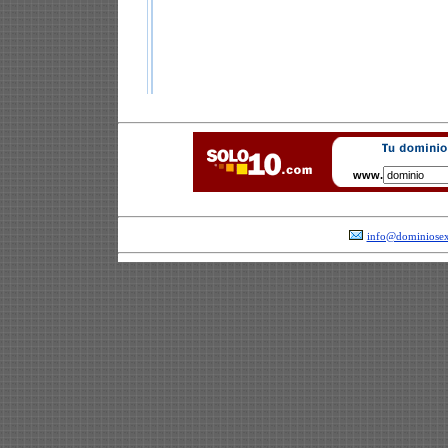
www.
info@dominiosex