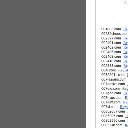
0
Re
001883.com
00234shoes.c
Re
002397.com
Re
002401.com
Re
002402.com
Re
002406.com
Re
002408.com
Re
002418.com
Re
002883.com
Regist
004j.com
00583911.com
007-asians.co
007adslzs.com
Reg
007dig.com
Re
007god.com
Re
007hygs.com
Reg
007lunt.com
Regis
007vi.com
00852667.com
R
0085296.com
00852996.com
Re
00852kk.com