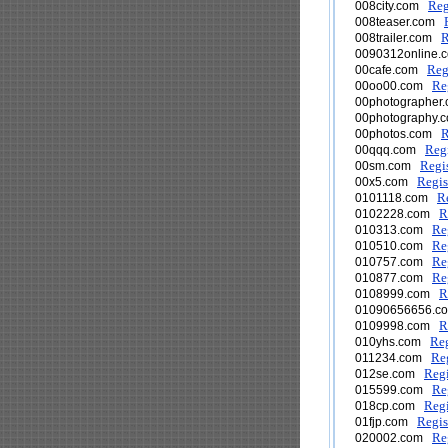
Reg
008city.com
008teaser.com
R
008trailer.com
0090312online
Reg
00cafe.com
Re
00oo00.com
00photographe
00photography
R
00photos.com
Regi
00qqq.com
Regis
00sm.com
Regis
00x5.com
Re
0101118.com
R
0102228.com
Re
010313.com
Re
010510.com
Re
010757.com
Re
010877.com
R
0108999.com
01090656656.
R
0109998.com
Reg
010yhs.com
Reg
011234.com
Regi
012se.com
Re
015599.com
Regi
018cp.com
Regis
01fjp.com
Re
020002.com