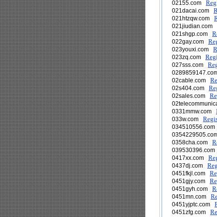
Regi
02155.com
R
021dacai.com
R
021htzqw.com
021jiudian.com
R
021shgp.com
Reg
022gay.com
R
023youxi.com
Regi
023zq.com
Reg
027sss.com
0289859147.c
Re
02cable.com
Reg
02s404.com
Re
02sales.com
02telecommunic
0331mmw.com
Regis
033w.com
034510556.co
0354229505.c
R
0358cha.com
039530396.co
Reg
0417xx.com
Reg
0437dj.com
Re
0451fkjl.com
Re
0451gjy.com
R
0451gyh.com
Re
0451mn.com
0451yjptc.com
Re
0451zfg.com