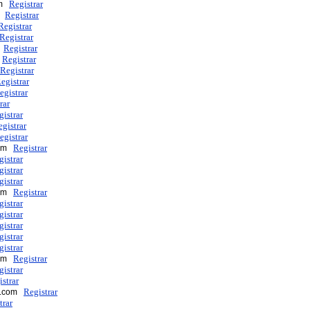
Registrar
om
Registrar
m
Registrar
Registrar
Registrar
m
Registrar
m
Registrar
egistrar
egistrar
rar
gistrar
gistrar
egistrar
Registrar
com
gistrar
gistrar
gistrar
Registrar
com
gistrar
gistrar
gistrar
gistrar
gistrar
Registrar
com
gistrar
strar
Registrar
o.com
trar