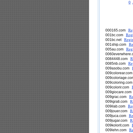
0
Re
000165.com
Regi
001bc.com
Regis
001bc.net
Re
001ship.com
Regi
005au.com
0060everwhere
R
0084448.com
Re
0085nb.com
009asobu.com
009colorear.c
009coloriage.
009coloring.c
009colorir.com
009giocare.co
Re
009grac.com
R
009igrati.com
Reg
009ilab.com
R
009jouer.com
Re
009juca.com
R
009jugar.com
009kolorit.com
Re
009lehn.com