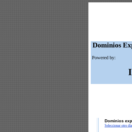
Dominios Exp
Powered by:
Dominios exp
Seleccionar otro día