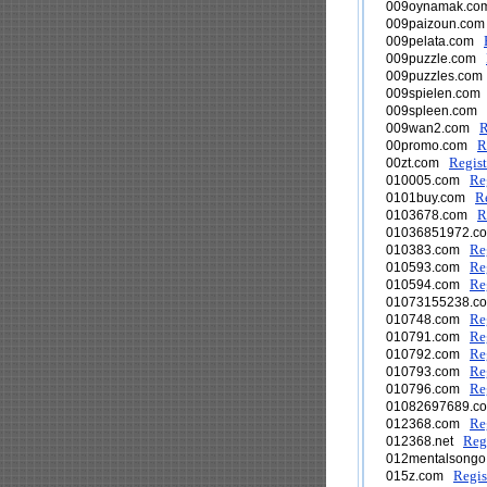
009oynamak.c
009paizoun.co
009pelata.com
009puzzle.com
009puzzles.co
009spielen.co
009spleen.com
R
009wan2.com
R
00promo.com
Regist
00zt.com
Re
010005.com
Re
0101buy.com
R
0103678.com
01036851972.
Re
010383.com
Re
010593.com
Re
010594.com
01073155238.
Re
010748.com
Re
010791.com
Re
010792.com
Re
010793.com
Re
010796.com
01082697689.
Re
012368.com
Regi
012368.net
012mentalsong
Regis
015z.com