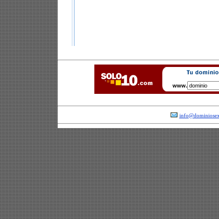
www.
info@dominiosex