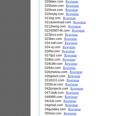
Registrar
020ktwx.com
Registrar
020laser.com
Registrar
020love.com
Registrar
020mybj.com
Registrar
021bg.com
Registrar
021download.com
Registrar
021zheng.com
Registrar
0224080746.com
Registrar
023jhzs.com
Registrar
023kec.com
Registrar
024-bdf.com
Registrar
024-sj.com
Registrar
026fw.com
Registrar
027ljpz.com
Registrar
028bx.com
Registrar
028cdtv.com
Registrar
028do.com
Registrar
028zhekou.com
Registrar
02bgreen.com
Registrar
0318331.com
Registrar
0350car.com
Registrar
042projects.com
Registrar
0471talk.com
Registrar
048999.com
Registrar
04club.com
Registrar
04gmail.com
Registrar
04gunbbs.com
Registrar
050net.com