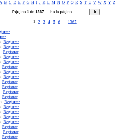
A
B
C
D
E
F
G
H
I
J
K
L
M
N
O
P
Q
R
S
T
U
V
W
X
Y
Z
P�gina
1
de
1367
. Ir a la página:
2
3
4
5
6
1367
1
...
istrar
trar
Registrar
om
Registrar
om
Registrar
om
Registrar
om
Registrar
om
Registrar
m
Registrar
om
Registrar
om
Registrar
m
Registrar
m
Registrar
om
Registrar
m
Registrar
om
Registrar
om
Registrar
om
Registrar
om
Registrar
om
Registrar
m
Registrar
om
Registrar
m