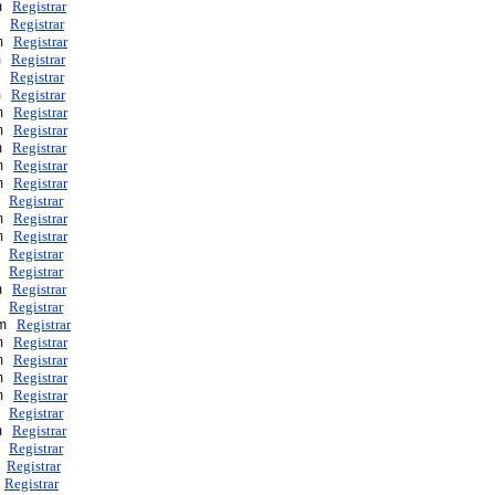
Registrar
om
Registrar
om
Registrar
om
Registrar
om
Registrar
om
Registrar
om
Registrar
om
Registrar
om
Registrar
om
Registrar
om
Registrar
om
Registrar
om
Registrar
om
Registrar
om
Registrar
om
Registrar
om
Registrar
om
Registrar
om
Registrar
om
Registrar
om
Registrar
om
Registrar
om
Registrar
om
Registrar
om
Registrar
om
Registrar
om
Registrar
m
Registrar
m