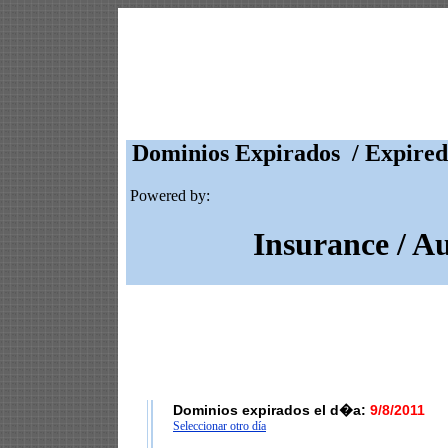
Dominios Expirados / Expired
Powered by:
Insurance / A
Dominios expirados el d�a:
9/8/2011
Seleccionar otro día