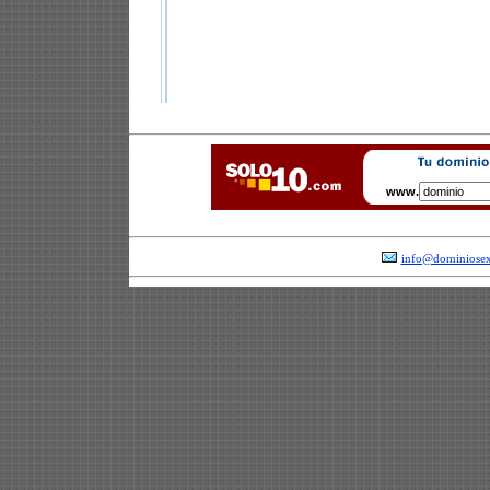
www.
info@dominiosex