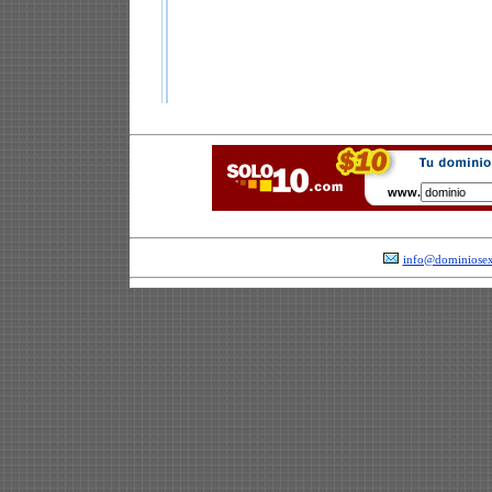
www.
info@dominiosex