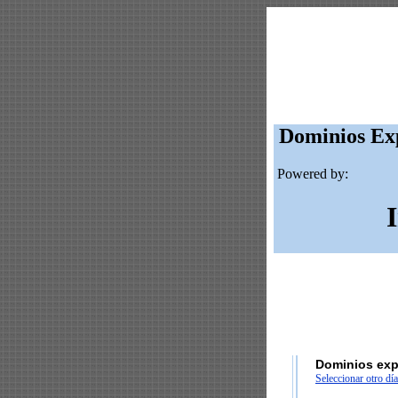
Dominios Exp
Powered by:
Dominios exp
Seleccionar otro día