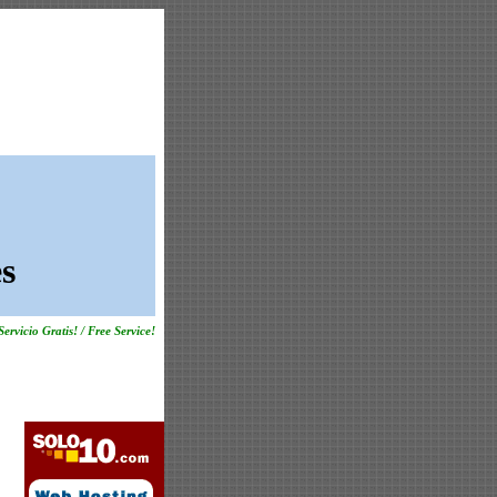
s
Servicio Gratis! / Free Service!