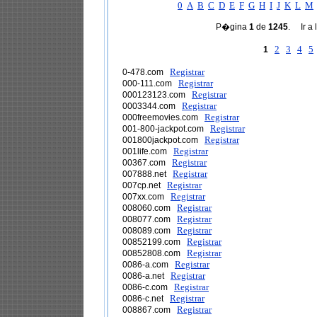
0
A
B
C
D
E
F
G
H
I
J
K
L
M
P�gina
1
de
1245
. Ir a 
2
3
4
5
1
Registrar
0-478.com
Registrar
000-111.com
Registrar
000123123.com
Registrar
0003344.com
Registrar
000freemovies.com
Registrar
001-800-jackpot.com
Registrar
001800jackpot.com
Registrar
001life.com
Registrar
00367.com
Registrar
007888.net
Registrar
007cp.net
Registrar
007xx.com
Registrar
008060.com
Registrar
008077.com
Registrar
008089.com
Registrar
00852199.com
Registrar
00852808.com
Registrar
0086-a.com
Registrar
0086-a.net
Registrar
0086-c.com
Registrar
0086-c.net
Registrar
008867.com