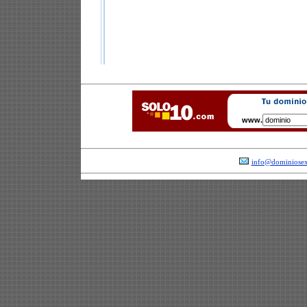
www.
info@dominiosex