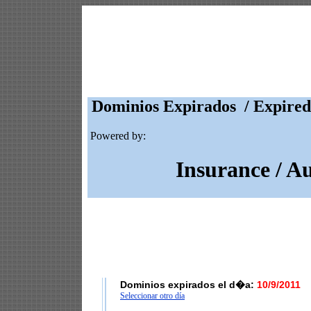
Dominios Expirados / Expired
Powered by:
Insurance / A
Dominios expirados el d�a:
10/9/2011
Seleccionar otro día