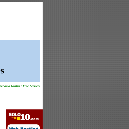
s
Servicio Gratis! / Free Service!