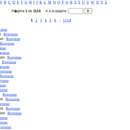
A
B
C
D
E
F
G
H
I
J
K
L
M
N
O
P
Q
R
S
T
U
V
W
X
Y
Z
P�gina
1
de
1114
. Ir a la página:
2
3
4
5
6
1114
1
...
strar
Registrar
om
Registrar
.com
Registrar
trar
gistrar
Registrar
.com
Registrar
m
gistrar
egistrar
Registrar
istrar
trar
strar
Registrar
om
Registrar
com
gistrar
Registrar
.com
Registrar
.com
strar
strar
gistrar