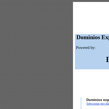
Dominios Exp
Powered by:
Dominios exp
Seleccionar otro día