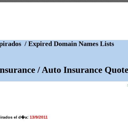
irados / Expired Domain Names Lists
Insurance / Auto Insurance Quote
irados el d�a:
13/9/2011