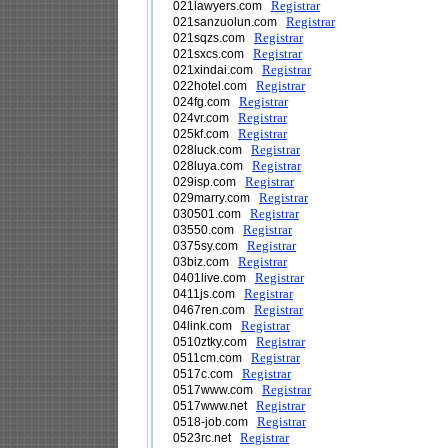
Registrar
021lawyers.com
Registrar
021sanzuolun.com
Registrar
021sqzs.com
Registrar
021sxcs.com
Registrar
021xindai.com
Registrar
022hotel.com
Registrar
024fg.com
Registrar
024vr.com
Registrar
025kf.com
Registrar
028luck.com
Registrar
028luya.com
Registrar
029isp.com
Registrar
029marry.com
Registrar
030501.com
Registrar
03550.com
Registrar
0375sy.com
Registrar
03biz.com
Registrar
0401live.com
Registrar
0411js.com
Registrar
0467ren.com
Registrar
04link.com
Registrar
0510ztky.com
Registrar
0511cm.com
Registrar
0517c.com
Registrar
0517www.com
Registrar
0517www.net
Registrar
0518-job.com
Registrar
0523rc.net