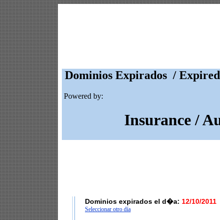
Dominios Expirados / Expired
Powered by:
Insurance / A
Dominios expirados el d�a:
12/10/2011
Seleccionar otro día