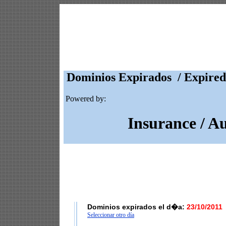
Dominios Expirados / Expired
Powered by:
Insurance / A
Dominios expirados el d�a:
23/10/2011
Seleccionar otro día