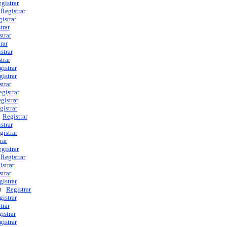
gistrar
Registrar
m
istrar
trar
strar
rar
strar
trar
gistrar
gistrar
strar
gistrar
gistrar
gistrar
Registrar
m
strar
gistrar
rar
gistrar
Registrar
m
istrar
strar
gistrar
Registrar
om
gistrar
trar
istrar
gistrar