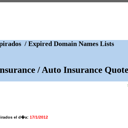
irados / Expired Domain Names Lists
Insurance / Auto Insurance Quote
irados el d�a:
17/1/2012