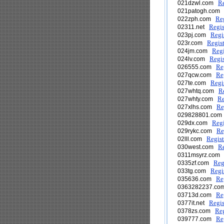
Re
021dzwl.com
021patogh.co
Reg
022zph.com
Regis
02311.net
Regi
023pj.com
Regist
023r.com
Regi
024jm.com
Regis
024lv.com
Re
026555.com
Re
027qcw.com
Regi
027te.com
Re
027whtq.com
Re
027whty.com
Re
027xlhs.com
029828801.co
Regi
029dx.com
Re
029rykc.com
Regist
02lll.com
Re
030west.com
0311msyrz.co
Reg
0335zf.com
Regi
033tg.com
Re
035636.com
0363282237.c
Re
03713d.com
Regis
0377it.net
Reg
0378zs.com
Re
039777.com