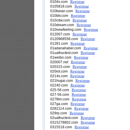
Registrar
0104s.com
Registrar
0105818.com
Registrar
010beian.com
Registrar
010btv.com
Registrar
010cdw.com
Registrar
010dream.com
Registrar
010newfeeling.com
Registrar
012007.com
Registrar
0120968556.com
Registrar
01281.com
Registrar
01adanahaber.com
Registrar
01uathuctest.com
Registrar
01weibo.com
Registrar
020007.net
Registrar
020315.com
Registrar
020iot.com
Registrar
0214s.com
Registrar
021hugai.com
Registrar
02240.com
Registrar
025-56.com
Registrar
027-56.com
Registrar
027film.com
Registrar
027ga.com
Registrar
0282114.com
Registrar
029rp.com
Registrar
02uathuctest.com
Registrar
0315278802.com
Registrar
0315518.com