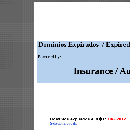
Dominios Expirados / Expired
Powered by:
Insurance / A
Dominios expirados el d�a:
10/2/2012
Seleccionar otro día