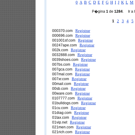
0
A
B
C
D
E
F
G
H
I
J
K
L
M
P�gina
1
de
1284
. Ir a 
2
3
4
5
1
Registrar
000370.com
Registrar
000696.com
Registrar
001001sf.com
Registrar
00247ape.com
Registrar
002k.com
Registrar
0032888.com
Registrar
0039shoes.com
Registrar
007bs.com
Registrar
007gca.com
Registrar
007mal.com
Registrar
007xr.com
Registrar
00mail.com
Registrar
00sb.com
Registrar
00ware.com
Registrar
0107777.com
Registrar
01bulldogs.com
Registrar
01cu.com
Registrar
01diag.com
Registrar
01tax.com
Registrar
01vip.net
Registrar
021men.com
Registrar
021rich.com