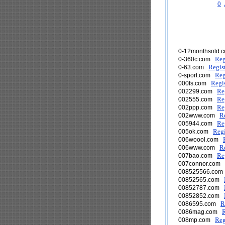
0
0-12monthsold
Reg
0-360c.com
Regist
0-63.com
Reg
0-sport.com
Regis
000fs.com
Re
002299.com
Re
002555.com
Re
002ppp.com
Re
002www.com
Re
005944.com
Regi
005ok.com
006woool.com
Re
006www.com
Re
007bao.com
007connor.com
008525566.co
00852565.com
00852787.com
00852852.com
R
0086595.com
R
0086mag.com
Reg
008mp.com