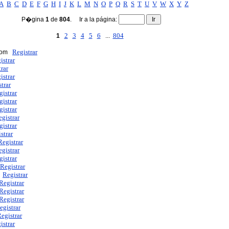
A
B
C
D
E
F
G
H
I
J
K
L
M
N
O
P
Q
R
S
T
U
V
W
X
Y
Z
P�gina
1
de
804
. Ir a la página:
2
3
4
5
6
804
1
...
Registrar
.com
istrar
rar
istrar
trar
gistrar
gistrar
gistrar
gistrar
gistrar
strar
Registrar
gistrar
gistrar
Registrar
Registrar
m
Registrar
Registrar
Registrar
egistrar
egistrar
istrar