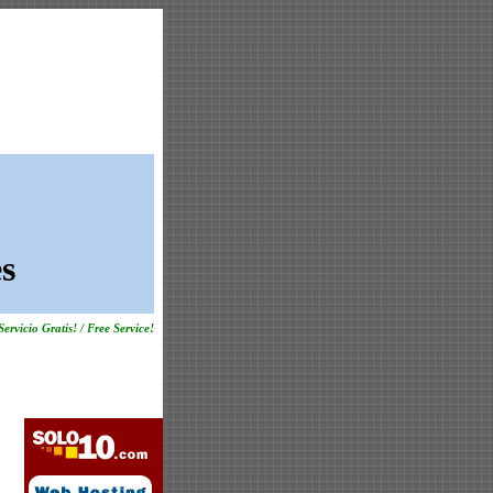
s
Servicio Gratis! / Free Service!