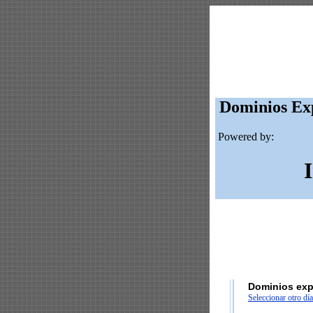
Dominios Exp
Powered by:
Dominios exp
Seleccionar otro día