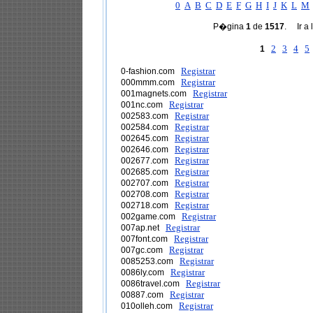
0
A
B
C
D
E
F
G
H
I
J
K
L
M
P�gina
1
de
1517
. Ir a 
2
3
4
5
1
Registrar
0-fashion.com
Registrar
000mmm.com
Registrar
001magnets.com
Registrar
001nc.com
Registrar
002583.com
Registrar
002584.com
Registrar
002645.com
Registrar
002646.com
Registrar
002677.com
Registrar
002685.com
Registrar
002707.com
Registrar
002708.com
Registrar
002718.com
Registrar
002game.com
Registrar
007ap.net
Registrar
007font.com
Registrar
007gc.com
Registrar
0085253.com
Registrar
0086ly.com
Registrar
0086travel.com
Registrar
00887.com
Registrar
010olleh.com