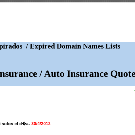
irados / Expired Domain Names Lists
Insurance / Auto Insurance Quote
irados el d�a:
30/4/2012