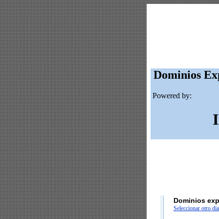
Dominios Exp
Powered by:
Dominios exp
Seleccionar otro día