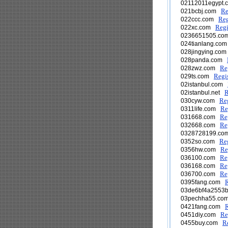
02112011egypt
Re
021bcbj.com
Reg
022ccc.com
Regi
022xc.com
0236651505.c
024tianlang.c
028jingying.co
028panda.com
Re
028zwz.com
Regis
029ts.com
02istanbul.com
R
02istanbul.net
Reg
030cyw.com
Re
0311life.com
Re
031668.com
Re
032668.com
0328728199.c
Reg
0352so.com
Re
0356hw.com
Re
036100.com
Re
036168.com
Re
036700.com
R
0395fang.com
03de6bf4a2553
03pechha55.c
R
0421fang.com
Re
0451diy.com
Re
0455buy.com