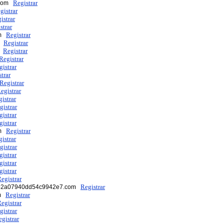
Registrar
.com
gistrar
istrar
strar
Registrar
om
Registrar
om
Registrar
m
Registrar
gistrar
trar
Registrar
egistrar
istrar
gistrar
gistrar
gistrar
Registrar
om
istrar
gistrar
gistrar
gistrar
gistrar
egistrar
Registrar
b2a07940dd54c9942e7.com
Registrar
om
egistrar
gistrar
gistrar